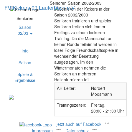
Senioren Saison 2002/2003
FV Kickers 09 Lauterbach e.V
Navig
ein-/
Senioren
Senioren trainieren und spielen
Senioren treffen sich immer
Saison
Freitags zu einem lockeren
02/03
Training. Da die Mannschaft an
keiner Runde teilnimmt werden in
loser Folge Freundschaftsspiele in
Info
wechselnder Besetzung
ausgetragen. Im den
Saison
Wintermonaten nehmen die
Senioren an mehreren
Spiele &
Hallenturnieren teil.
Ergebnisse
AH-Leiter:
Norbert
Moosmann
Trainingszeiten:
Freitag,
20:00 - 21:30 Uhr
jetzt auch auf Facebook
***
Impressum
***
Datenschutz
***