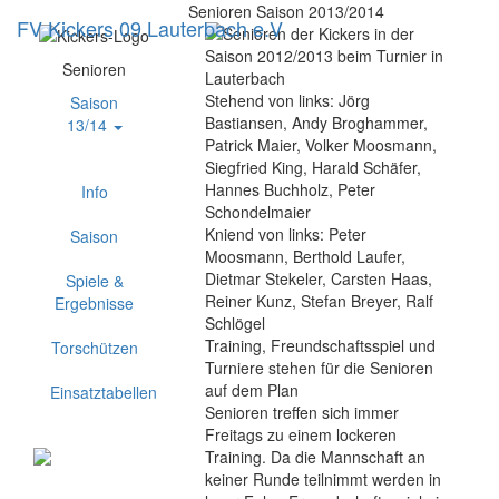
Senioren Saison 2013/2014
FV Kickers 09 Lauterbach e.V
Navig
ein-/
Senioren
Stehend von links:
Jörg
Saison
Bastiansen, Andy Broghammer,
13/14
Patrick Maier, Volker Moosmann,
Siegfried King, Harald Schäfer,
Hannes Buchholz, Peter
Info
Schondelmaier
Kniend von links:
Peter
Saison
Moosmann, Berthold Laufer,
Dietmar Stekeler, Carsten Haas,
Spiele &
Reiner Kunz, Stefan Breyer, Ralf
Ergebnisse
Schlögel
Training, Freundschaftsspiel und
Torschützen
Turniere stehen für die Senioren
auf dem Plan
Einsatztabellen
Senioren treffen sich immer
Freitags zu einem lockeren
Training. Da die Mannschaft an
keiner Runde teilnimmt werden in