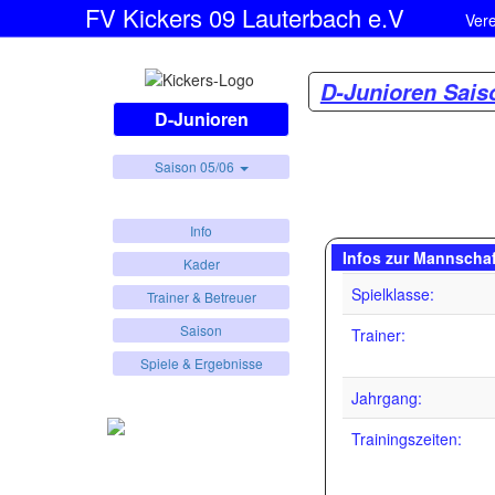
FV Kickers 09 Lauterbach e.V
Ver
D-Junioren Sais
D-Junioren
Saison 05/06
Info
Infos zur Mannschaf
Kader
Spielklasse:
Trainer & Betreuer
Saison
Trainer:
Spiele & Ergebnisse
Jahrgang:
Trainingszeiten: