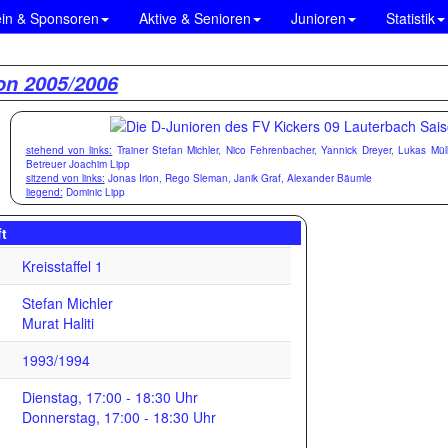
ein & Sponsoren
Aktive & Senioren
Junioren
Statistik
on 2005/2006
stehend von links:
Trainer Stefan Michler, Nico Fehrenbacher, Yannick Dreyer, Lukas Mülle
Betreuer Joachim Lipp
sitzend von links:
Jonas Irion, Rego Sleman, Janik Graf, Alexander Bäumle
liegend:
Dominic Lipp
t
Kreisstaffel 1
Stefan Michler
Murat Haliti
1993/1994
Dienstag, 17:00 - 18:30 Uhr
Donnerstag, 17:00 - 18:30 Uhr