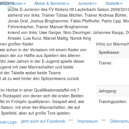
09/2010
 & Sponsoren
Aktive & Senioren
Junioren
Statistik
stehend von links:
Trainer Tobias Michler, Trainer Andreas Bühler
Jonas Graf, Joshua Broghammer, Fabio Pfeifhofer, Patric Lipp, Mori
Fehrenbacher, Trainer Manuel Broghammer
kniend von links:
Uwe Gerger, Nico Deuringer, Johannes Kaupp, D
Krissler, Luis Kunz, Marcel Maltig, Norick King
inen großen Kader
Infos zur Mannsch
wie schon in der Vorsaison mit einem Kader von
Spielklasse:
aison der zur Hälfte aus Spielern des älteren
Vor zwei Jahren in der E-Jugend spielte dieser
Trainer:
Jugend mit zwei Mannschaften und beide
eld der Tabelle wobei beide Teams
t all zu weit hinter den Spitzenteams zurück
im Herbst in einer Qualifikationsstaffel mit 7
Jahrgang:
 Rückspiel) von denen sich die ersten Beiden
fel im Frühjahr qualifizieren. Gespielt wird, wie
Trainingszeiten:
Saison, mit einer 9er-Mannschaften, die auf
 Spielfeld, aber auf große Tore spielen.
jetzt auch auf Facebook
***
Impressum
***
Datenschu