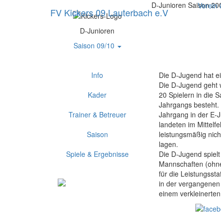
D-Junioren Saison 20
Verein
FV Kickers 09 Lauterbach e.V
D-Junioren
Saison 09/10
Info
Die D-Jugend hat e
Die D-Jugend geht 
Kader
20 Spielern in die S
Jahrgangs besteht. 
Trainer & Betreuer
Jahrgang in der E-
landeten im Mittelf
Saison
leistungsmäßig nich
lagen.
Spiele & Ergebnisse
Die D-Jugend spielt 
Mannschaften (ohne
für die Leistungsstaf
in der vergangenen 
einem verkleinerten