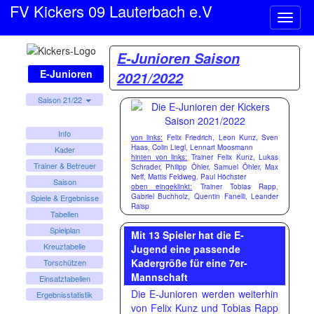
FV Kickers 09 Lauterbach e.V
Naviga
ein-/a
E-Junioren Saison
E-Junioren
2021/2022
Saison 21/22
Info
von links:
Felix Friedrich, Leon Kunz, Sven
Haas, Colin Liegl, Lennart Moosmann
Kader
hinten von links:
Trainer Felix Kunz, Lukas
Trainer & Betreuer
Schrader, Philipp Öhler, Samuel Öhler, Max
Neff, Mattis Feldweg, Paul Höchster
Saison
oben eingeklinkt:
Trainer Tobias Rapp,
Gabriel Buchholz, Quentin Fanelli, Leander
Spiele & Ergebnisse
Raisp
Tabellen
Spielplan
Mit 13 Spieler hat die E-
Kreuztabelle
Jugend eine passende
Kadergröße für eine 7er-
Torschützen
Mannschaft
Einsatztabellen
Die E-Junioren werden weiterhin
Ergebnisstatistik
von Felix Kunz und Tobias Rapp