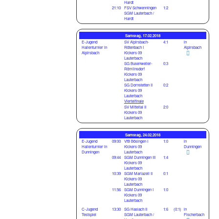
Hardt
21:10
FSV Schwenningen
1:2
SGM Lauterbach /
Hardt
Samstag, 17.02.2018
E-Jugend
SV Alpirsbach-
4:1
in
Hallenturnier in
Rötenbach I
Alpirsbach
Alpirsbach
Kickers 09
Lauterbach
SG Busenweiler-
0:3
Römlinsdorf
Kickers 09
Lauterbach
SG Dornstetten II
0:2
Kickers 09
Lauterbach
Viertelfinale
SV Mitteltal II
2:0
Kickers 09
Lauterbach
Samstag, 24.02.2018
E-Jugend
09:00
VfB Bösingen I
1:0
in
Hallenturnier in
Kickers 09
Dunningen
Dunningen
Lauterbach
09:44
SGM Dunningen III
1:4
Kickers 09
Lauterbach
10:39
SGM Mariazell II
0:1
Kickers 09
Lauterbach
11:56
SGM Dunningen I
1:0
Kickers 09
Lauterbach
C-Jugend
13:30
SG Haslach II
1:6
(0:1)
in
Testspiel
SGM Lauterbach /
Fischerbach