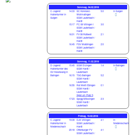
Sonntag, 04.02.2018
C-Jugend
14:33
SC Konstanz-
5:0
in Sulgen
Hallenturnier in
Wollmatingen
Sulgen
SGM Lauterbach /
Hardt
15:17
FC 08 Villingen I
3:0
SGM Lauterbach /
Hardt
16:01
FV 08 Rottweil
2:1
SGM Lauterbach /
Hardt
16:45
FSV Waiblingen
2:0
SGM Lauterbach /
Hardt
Sonntag, 11.02.2018
D-Jugend
15:45
SGM Erzingen
1:4
in Balingen
Hallenturnier des
SGM Hardt /
SV Heselwang in
Lauterbach
Balingen
16:15
TSG Balingen
5:2
SGM Hardt /
Lauterbach
16:55
Rot Weiß Ebingen
0:1
SGM Hardt /
Lauterbach
Spiel um Platz 5
17:23
Spvgg Mössingen
2:3
SGM Hardt /
Lauterbach
Freitag, 16.02.2018
C-Jugend
19:39
DJK Villingen
4:1
in
Hallenturnier in
SGM Lauterbach /
Niedereschach
Niedereschach
Hardt
20:18
Offenburger FV
4:1
SGM Lauterbach /