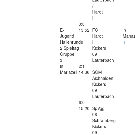
/
Hardt
II
3:0
E-
13:52
FC
in
Jugend
Hardt
Mariaz
Hallenrunde
II
2.Spieltag
Kickers
Gruppe
09
3
Lauterbach
in
2:1
Mariazell
14:36
SGM
Aichhalden
Kickers
09
Lauterbach
6:0
15:20
SpVgg
08
Schramberg
Kickers
09