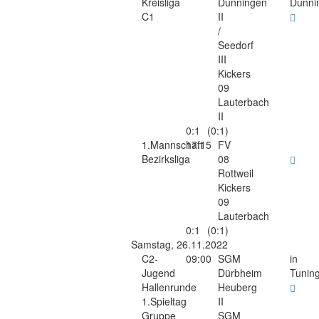
Kreisliga
Dunningen
Dunni
C1
II
/
Seedorf
III
Kickers
09
Lauterbach
II
0:1
(0:1)
1.Mannschaft
17:15
FV
Bezirksliga
08
Rottweil
Kickers
09
Lauterbach
0:1
(0:1)
Samstag, 26.11.2022
C2-
09:00
SGM
in
Jugend
Dürbheim
Tunin
Hallenrunde
Heuberg
1.Spieltag
II
Gruppe
SGM