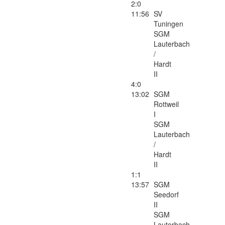
2:0
11:56
SV
Tuningen
SGM
Lauterbach
/
Hardt
II
4:0
13:02
SGM
Rottweil
I
SGM
Lauterbach
/
Hardt
II
1:1
13:57
SGM
Seedorf
II
SGM
Lauterbach