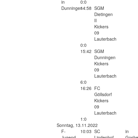
in
0:0
Dunningen
14:58
SGM
Dietingen
II
Kickers
09
Lauterbach
0:0
15:42
SGM
Dunningen
Kickers
09
Lauterbach
6:0
16:26
FC
Göllsdorf
Kickers
09
Lauterbach
1:0
Sonntag, 13.11.2022
F-
10:03
SC
in
Jugend
Lindenhof
Goshe