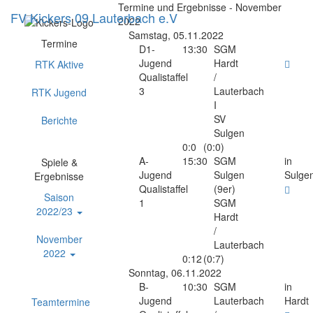
Termine und Ergebnisse - November
FV Kickers 09 Lauterbach e.V
N
2022
e
Samstag, 05.11.2022
Termine
D1-
13:30
SGM
Jugend
Hardt
RTK Aktive
Qualistaffel
/
3
Lauterbach
RTK Jugend
I
SV
Berichte
Sulgen
0:0
(0:0)
A-
15:30
SGM
in
Spiele &
Jugend
Sulgen
Sulge
Ergebnisse
Qualistaffel
(9er)
Saison
1
SGM
2022/23
Hardt
/
November
Lauterbach
2022
0:12
(0:7)
Sonntag, 06.11.2022
B-
10:30
SGM
in
Jugend
Lauterbach
Hardt
Teamtermine