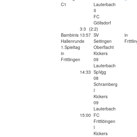
C1
Lauterbach
II
FC
Göllsdorf
3:3
(2:2)
Bambinis
13:57
SV
in
Hallenrunde
Seitingen
Frittli
1.Spieltag
Oberflacht
in
Kickers
Frittlingen
09
Lauterbach
14:33
SpVgg
08
Schramberg
I
Kickers
09
Lauterbach
15:00
FC
Frittlöingen
I
Kickers