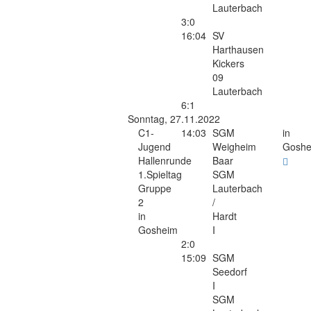
Lauterbach
3:0
16:04
SV
Harthausen
Kickers
09
Lauterbach
6:1
Sonntag, 27.11.2022
C1-
14:03
SGM
in
Jugend
Weigheim
Goshe
Hallenrunde
Baar
1.Spieltag
SGM
Gruppe
Lauterbach
2
/
in
Hardt
Gosheim
I
2:0
15:09
SGM
Seedorf
I
SGM