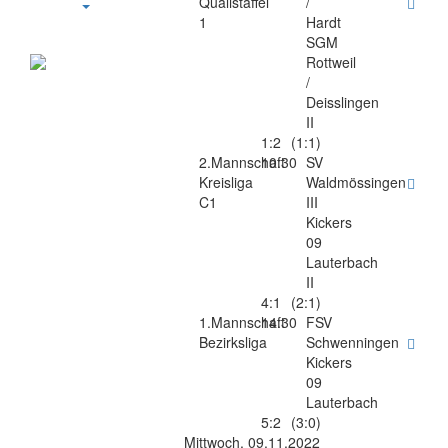
Qualistaffel
/
1
Hardt
SGM
Rottweil
/
Deisslingen
II
1:2
(1:1)
2.Mannschaft
10:30
SV
Kreisliga
Waldmössingen
C1
III
Kickers
09
Lauterbach
II
4:1
(2:1)
1.Mannschaft
14:30
FSV
Bezirksliga
Schwenningen
Kickers
09
Lauterbach
5:2
(3:0)
Mittwoch, 09.11.2022