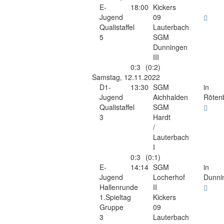
E-
18:00
Kickers
Jugend
09
Qualistaffel
Lauterbach
5
SGM
Dunningen
III
0:3
(0:2)
Samstag, 12.11.2022
D1-
13:30
SGM
in
Jugend
Aichhalden
Röten
Qualistaffel
SGM
3
Hardt
/
Lauterbach
I
0:3
(0:1)
E-
14:14
SGM
in
Jugend
Locherhof
Dunni
Hallenrunde
II
1.Spieltag
Kickers
Gruppe
09
3
Lauterbach