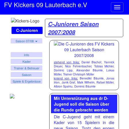
FV Kickers 09 Lauterbach e.V
Naviga
ein-/a
C-Junioren Saison
C-Junioren
2007/2008
Saison 07/08
Info
Kader
stehend von links:
Daniel Bischof, Yannick
Dreyer, Nico Fehrenbacher, Tobias Michler,
Trainer & Betreuer
Dominic Lipp, Alexander Bäumle, Lukas
Müller, Trainer Christoph Müller
Saison
kniend von links:
Benedikt Bäumle, Jonas
Spiele & Ergebnisse
Irion, Janik Graf, Maik Wilhelm, Rafael Müller,
Albion Spahiu, Dominic Bäumle
Mit Unterstützung aus dr D-
Jugend soll die Saison über
die Runde gebracht werden
Die C-Jugend geht mit einem
Kader von 15 Spielern in die
neue Saison. Trotz den engen