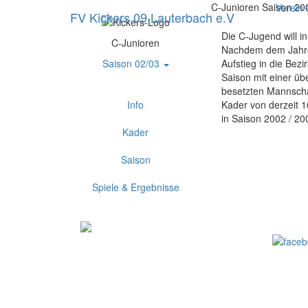
C-Junioren Saison 20
Verein
FV Kickers 09 Lauterbach e.V
Die C-Jugend will in
C-Junioren
Nachdem dem Jahrga
Saison 02/03
Aufstieg in die Bezi
Saison mit einer ü
besetzten Mannscha
Info
Kader von derzeit 1
in Saison 2002 / 20
Kader
Saison
Spiele & Ergebnisse