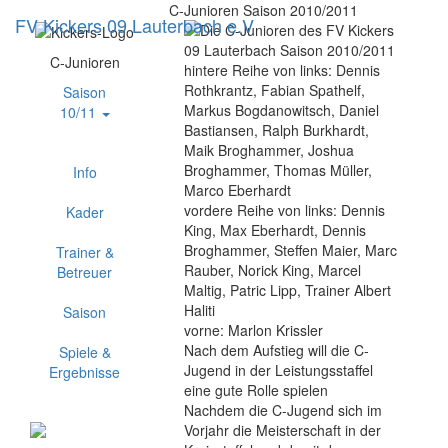
C-Junioren Saison 2010/2011
FV Kickers 09 Lauterbach e.V
Navig
ein-/
C-Junioren
hintere Reihe von links:
Dennis
Rothkrantz, Fabian Spathelf,
Saison
Markus Bogdanowitsch, Daniel
10/11
Bastiansen, Ralph Burkhardt,
Maik Broghammer, Joshua
Broghammer, Thomas Müller,
Info
Marco Eberhardt
vordere Reihe von links:
Dennis
Kader
King, Max Eberhardt, Dennis
Broghammer, Steffen Maier, Marc
Trainer &
Rauber, Norick King, Marcel
Betreuer
Maltig, Patric Lipp, Trainer Albert
Haliti
Saison
vorne:
Marlon Krissler
Nach dem Aufstieg will die C-
Spiele &
Jugend in der Leistungsstaffel
Ergebnisse
eine gute Rolle spielen
Nachdem die C-Jugend sich im
Vorjahr die Meisterschaft in der