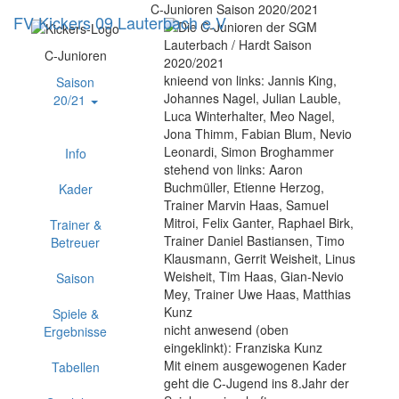
C-Junioren Saison 2020/2021
FV Kickers 09 Lauterbach e.V
Navig
ein-/
C-Junioren
knieend von links:
Jannis King,
Saison
Johannes Nagel, Julian Lauble,
20/21
Luca Winterhalter, Meo Nagel,
Jona Thimm, Fabian Blum, Nevio
Leonardi, Simon Broghammer
Info
stehend von links:
Aaron
Buchmüller, Etienne Herzog,
Kader
Trainer Marvin Haas, Samuel
Mitroi, Felix Ganter, Raphael Birk,
Trainer &
Trainer Daniel Bastiansen, Timo
Betreuer
Klausmann, Gerrit Weisheit, Linus
Weisheit, Tim Haas, Gian-Nevio
Saison
Mey, Trainer Uwe Haas, Matthias
Kunz
Spiele &
nicht anwesend (oben
Ergebnisse
eingeklinkt):
Franziska Kunz
Mit einem ausgewogenen Kader
Tabellen
geht die C-Jugend ins 8.Jahr der