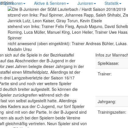
18/2019
 & Sponsoren
Aktive & Senioren
Junioren
Statistik
sitzend von links:
Paul Spinner, Johannes Rapp, Saleh Shihabi, Zi
Jannick Lutz, Leon Kaiser, Giray Torun, Kevin Eisele
stehend von links:
Trainer Felix Fleig, Ayoub Majuno, David Schelb
Roming, Luca Müller, Manuel King, Leon Heiler, Trainer Uwe Haas
Spinner
nicht anwesend (oben eingeklinkt):
Trainer Andreas Bühler, Lukas 
Madalin Ursu
n sich auf die Spiele in der Bezirksstaffel
Infos zur Mannsch
auf das Abschneiden der B-Jugend in der
Spielklasse:
 Vor zwei Jahren belegte dieser Jahrgang in der
affel einen Mittelfeldplatz. Allerdings ist der
Trainer:
m drei Langzeitverletzte der Saison 16/17
artie sind und noch vier weitere Spieler
eutlich breiter aufgestellt. So können die
 Spieler zurückgreifen während sich die
B-Jugend Turniersieg
st von selbst aufgestellt hatte. Allerdings
Jahrgang:
beim Hallenturnier in
des Kaders aus der C-Jugend, nur fünf Spieler
g sind mit von der Partie. In der B-Jugend sind
Trainingszeiten:
Sulgen
nern als auch bei den Spielern beide Vereine
ft gleichmäßig vertreten. Neun Spieler sind von