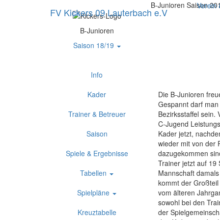
B-Junioren Saison 20
Verein
FV Kickers 09 Lauterbach e.V
B-Junioren
Saison 18/19
Info
Kader
Die B-Junioren freue
Gespannt darf man 
Trainer & Betreuer
Bezirksstaffel sein.
C-Jugend Leistungsst
Saison
Kader jetzt, nachde
wieder mit von der P
Spiele & Ergebnisse
dazugekommen sind d
Trainer jetzt auf 19
Tabellen
Mannschaft damals fa
kommt der Großteil 
Spielpläne
vom älteren Jahrgan
sowohl bei den Trai
Kreuztabelle
der Spielgemeinscha