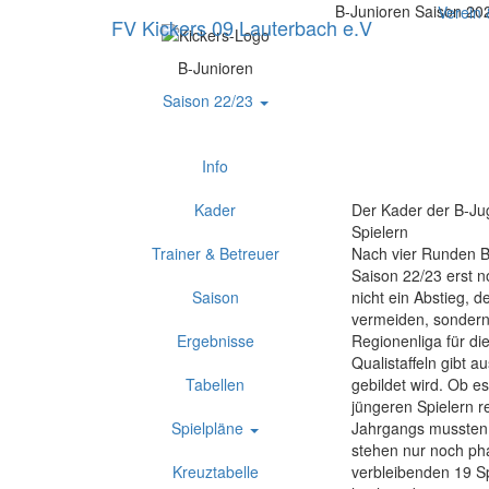
B-Junioren Saison 20
Verein
FV Kickers 09 Lauterbach e.V
B-Junioren
Saison 22/23
Info
Kader
Der Kader der B-Ju
Spielern
Trainer & Betreuer
Nach vier Runden Be
Saison 22/23 erst no
Saison
nicht ein Abstieg, 
vermeiden, sondern
Ergebnisse
Regionenliga für d
Qualistaffeln gibt a
Tabellen
gebildet wird. Ob e
jüngeren Spielern re
Spielpläne
Jahrgangs mussten
stehen nur noch ph
Kreuztabelle
verbleibenden 19 S