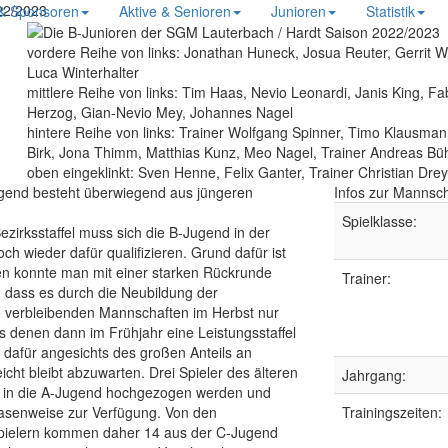
22/2023
 & Sponsoren
Aktive & Senioren
Junioren
Statistik
vordere Reihe von links:
Jonathan Huneck, Josua Reuter, Gerrit We
Luca Winterhalter
mittlere Reihe von links:
Tim Haas, Nevio Leonardi, Janis King, Fa
Herzog, Gian-Nevio Mey, Johannes Nagel
hintere Reihe von links:
Trainer Wolfgang Spinner, Timo Klausmann
Birk, Jona Thimm, Matthias Kunz, Meo Nagel, Trainer Andreas Bü
oben eingeklinkt:
Sven Henne, Felix Ganter, Trainer Christian Dre
gend besteht überwiegend aus jüngeren
Infos zur Mannsch
Spielklasse:
zirksstaffel muss sich die B-Jugend in der
ch wieder dafür qualifizieren. Grund dafür ist
den konnte man mit einer starken Rückrunde
Trainer:
 dass es durch die Neubildung der
ie verbleibenden Mannschaften im Herbst nur
us denen dann im Frühjahr eine Leistungsstaffel
s dafür angesichts des großen Anteils an
icht bleibt abzuwarten. Drei Spieler des älteren
Jahrgang:
 in die A-Jugend hochgezogen werden und
asenweise zur Verfügung. Von den
Trainingszeiten:
pielern kommen daher 14 aus der C-Jugend