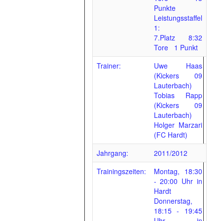
Punkte
Leistungsstaffel
1:
7.Platz 8:32
Tore 1 Punkt
Trainer:
Uwe Haas
(Kickers 09
Lauterbach)
Tobias Rapp
(Kickers 09
Lauterbach)
Holger Marzari
(FC Hardt)
Jahrgang:
2011/2012
Trainingszeiten:
Montag, 18:30
- 20:00 Uhr in
Hardt
Vorrundenabschluss
Donnerstag,
der C-
18:15 - 19:45
Uhr in