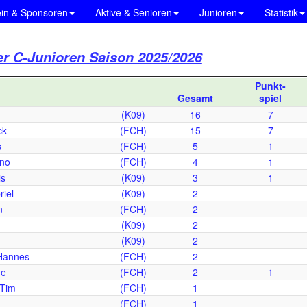
ein & Sponsoren
Aktive & Senioren
Junioren
Statistik
er C-Junioren Saison 2025/2026
Punkt-
Gesamt
spiel
(K09)
16
7
ck
(FCH)
15
7
s
(FCH)
5
1
ano
(FCH)
4
1
is
(K09)
3
1
iel
(K09)
2
n
(FCH)
2
(K09)
2
(K09)
2
Hannes
(FCH)
2
ne
(FCH)
2
1
Tim
(FCH)
1
(FCH)
1