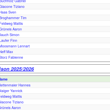
Buchholz Gabriel
Giacone Tiziano
Haas Sven
Broghammer Tim
Feldweg Mattis
Grüneis Aaron
Jauch Simon
Laufer Finn
Moosmann Lennart
Neff Max
Storz Fabienne
ison 2025/2026
Name
Rettenmaier Hannes
taiger Yannick
eldweg Mattis
iacone Tiziano
rüneis Aaron