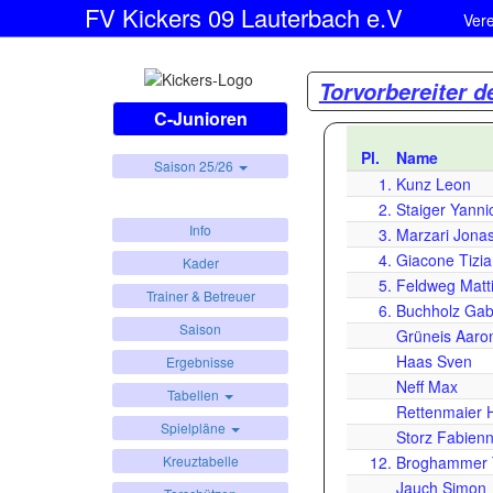
FV Kickers 09 Lauterbach e.V
Ver
Torvorbereiter d
C-Junioren
Pl.
Name
Saison 25/26
1.
Kunz Leon
2.
Staiger Yanni
Info
3.
Marzari Jona
4.
Giacone Tizi
Kader
5.
Feldweg Matt
Trainer & Betreuer
6.
Buchholz Gabr
Saison
Grüneis Aaro
Haas Sven
Ergebnisse
Neff Max
Tabellen
Rettenmaier 
Spielpläne
Storz Fabien
12.
Broghammer 
Kreuztabelle
Jauch Simon