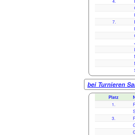
4.
7.
bei Turnieren Sa
Platz
1.
S
3.
F
G
G