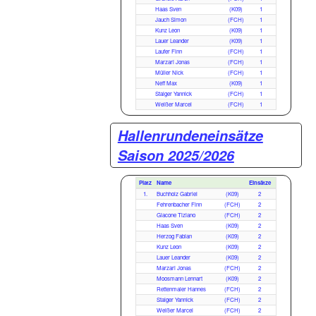
Haas Sven
(K09)
1
Jauch Simon
(FCH)
1
Kunz Leon
(K09)
1
Lauer Leander
(K09)
1
Laufer Finn
(FCH)
1
Marzari Jonas
(FCH)
1
Müller Nick
(FCH)
1
Neff Max
(K09)
1
Staiger Yannick
(FCH)
1
Weißer Marcel
(FCH)
1
Hallenrundeneinsätze
Saison 2025/2026
Platz
Name
Einsätze
1.
Buchholz Gabriel
(K09)
2
Fehrenbacher Finn
(FCH)
2
Giacone Tiziano
(FCH)
2
Haas Sven
(K09)
2
Herzog Fabian
(K09)
2
Kunz Leon
(K09)
2
Lauer Leander
(K09)
2
Marzari Jonas
(FCH)
2
Moosmann Lennart
(K09)
2
Rettenmaier Hannes
(FCH)
2
Staiger Yannick
(FCH)
2
Weißer Marcel
(FCH)
2