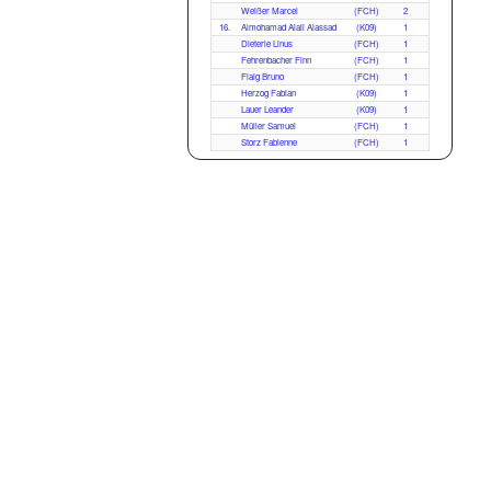
Weißer Marcel
(FCH)
2
16.
Almohamad Alali Alassad
(K09)
1
Dieterle Linus
(FCH)
1
Fehrenbacher Finn
(FCH)
1
Flaig Bruno
(FCH)
1
Herzog Fabian
(K09)
1
Lauer Leander
(K09)
1
Müller Samuel
(FCH)
1
Storz Fabienne
(FCH)
1