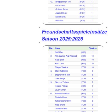
13.
Broghammer Tim
(FCH)
1
Gaus Fenja
(FCH)
1
Grüneis Aaron
(FCH)
1
Jauch Simon
(FCH)
1
Müller Nick
(FCH)
1
Neff Max
(K09)
1
Freundschaftsspieleinsätze
Saison 2025/2026
Platz
Name
Einsätze
1.
Neff Max
(K09)
11
2.
Almohamad Alali Alassad
(K09)
10
Haas Sven
(K09)
10
Kunz Leon
(K09)
10
Staiger Yannick
(FCH)
10
6.
Storz Fabienne
(FCH)
9
7.
Broghammer Tim
(FCH)
8
Gaus Fenja
(FCH)
8
9.
Giacone Tiziano
(FCH)
7
Herzog Fabian
(K09)
7
Jauch Simon
(FCH)
7
12.
Buchholz Gabriel
(K09)
6
Dieterle Linus
(FCH)
6
Fehrenbacher Finn
(FCH)
6
Flaig Bruno
(FCH)
6
Grüneis Aaron
(FCH)
6