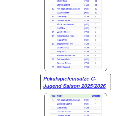
Müller Nick
(FCH)
11
Storz Fabienne
(FCH)
11
10.
Almohamad Alali Alassad
(K09)
10
Lauer Leander
(K09)
10
12.
Gaus Fenja
(FCH)
8
13.
Grüneis Aaron
(FCH)
7
Moosmann Lennart
(K09)
7
Neff Max
(K09)
7
16.
Weißer Marcel
(FCH)
6
17.
Fehrenbacher Finn
(FCH)
5
Haas Sven
(K09)
5
19.
Broghammer Tim
(FCH)
4
Dieterle Linus
(FCH)
4
Flaig Bruno
(FCH)
4
Rettenmaier Hannes
(FCH)
4
23.
Feldweg Mattis
(K09)
3
Giacone Tiziano
(FCH)
3
25.
Müller Samuel
(FCH)
1
Pokalspieleinsätze C-
Jugend Saison 2025/2026
Platz
Name
Einsätze
1.
Almohamad Alali Alassad
(K09)
1
Buchholz Gabriel
(K09)
1
Gaus Fenja
(FCH)
1
Giacone Tiziano
(FCH)
1
Grüneis Aaron
(FCH)
1