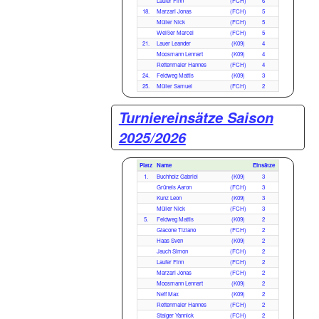
Laufer Finn
(FCH)
6
18.
Marzari Jonas
(FCH)
5
Müller Nick
(FCH)
5
Weißer Marcel
(FCH)
5
21.
Lauer Leander
(K09)
4
Moosmann Lennart
(K09)
4
Rettenmaier Hannes
(FCH)
4
24.
Feldweg Mattis
(K09)
3
25.
Müller Samuel
(FCH)
2
Turniereinsätze Saison
2025/2026
Platz
Name
Einsätze
1.
Buchholz Gabriel
(K09)
3
Grüneis Aaron
(FCH)
3
Kunz Leon
(K09)
3
Müller Nick
(FCH)
3
5.
Feldweg Mattis
(K09)
2
Giacone Tiziano
(FCH)
2
Haas Sven
(K09)
2
Jauch Simon
(FCH)
2
Laufer Finn
(FCH)
2
Marzari Jonas
(FCH)
2
Moosmann Lennart
(K09)
2
Neff Max
(K09)
2
Rettenmaier Hannes
(FCH)
2
Staiger Yannick
(FCH)
2