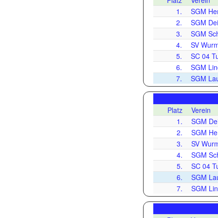
Platz
Verein
1.
SGM Her
2.
SGM Deis
3.
SGM Sch
4.
SV Wurml
5.
SC 04 Tut
6.
SGM Lind
7.
SGM Lau
Platz
Verein
1.
SGM Deis
2.
SGM Her
3.
SV Wurm
4.
SGM Sch
5.
SC 04 Tu
6.
SGM Lau
7.
SGM Lin