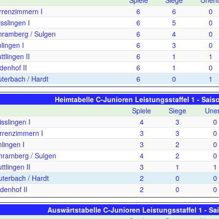
Spiele
Siege
Unent
renzimmern I
6
6
0
slingen I
6
5
0
ramberg / Sulgen
6
4
0
ingen I
6
3
0
tlingen II
6
1
1
enhof II
6
1
0
terbach / Hardt
6
0
1
Heimtabelle C-Junioren Leistungsstaffel 1 - Sais
Spiele
Siege
Unen
slingen I
4
3
0
renzimmern I
3
3
0
lingen I
3
2
0
ramberg / Sulgen
4
2
0
ttlingen II
3
1
1
terbach / Hardt
2
0
0
denhof II
2
0
0
Auswärtstabelle C-Junioren Leistungsstaffel 1 - S