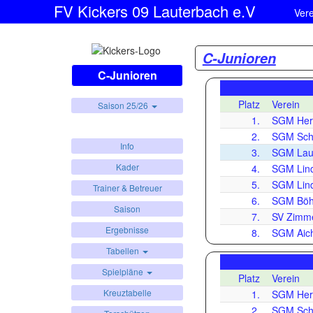
FV Kickers 09 Lauterbach e.V
Ver
C-Junioren
C-Junioren
Platz
Verein
Saison 25/26
1.
SGM Her
2.
SGM Schr
Info
3.
SGM Laut
Kader
4.
SGM Lind
5.
SGM Lind
Trainer & Betreuer
6.
SGM Böh
Saison
7.
SV Zimme
Ergebnisse
8.
SGM Aich
Tabellen
Spielpläne
Platz
Verein
Kreuztabelle
1.
SGM Her
2.
SGM Schr