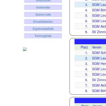
Torschützen
3.
SGM Laut
Vorbereiter
4.
SGM Böh
Scorer-Liste
5.
SGM Lind
6.
SGM Lind
Einsatztabellen
7.
SGM Aich
Ergebnisstatistik
8.
SV Zimme
Trainingsliste
Platz
Verein
1.
SGM Schr
2.
SGM Laut
3.
SGM Her
4.
SGM Lind
5.
SGM Lind
6.
SV Zimme
7.
SGM Aich
8.
SGM Böh