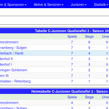
ein & Sponsoren
Aktive & Senioren
Junioren
Statistik
Tabelle C-Junioren Qualistaffel 2 - Saison 2
Spiele
Siege
Unen
renzimmern
7
6
0
amberg / Sulgen
7
5
1
erbach / Hardt
7
4
1
enhof II
7
3
1
enhof I
7
3
0
ringen-Schlichem
7
2
0
rn III
7
1
2
halden / Rötenberg
7
1
1
Heimtabelle C-Junioren Qualistaffel 2 - Saison
Spiele
Siege
Unen
renzimmern
4
4
0
amberg / Sulgen
3
3
0