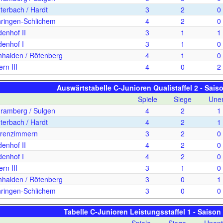
erbach / Hardt
3
2
0
ringen-Schlichem
4
2
0
enhof II
3
1
1
enhof I
3
1
0
halden / Rötenberg
4
1
0
rn III
4
0
2
Auswärtstabelle C-Junioren Qualistaffel 2 - Sais
Spiele
Siege
Unen
amberg / Sulgen
4
2
1
erbach / Hardt
4
2
1
renzimmern
3
2
0
enhof II
4
2
0
enhof I
4
2
0
rn III
3
1
0
halden / Rötenberg
3
0
1
ringen-Schlichem
3
0
0
Tabelle C-Junioren Leistungsstaffel 1 - Saison