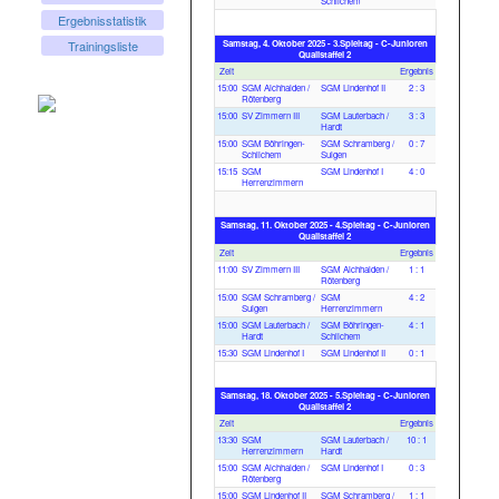
Schlichem
Ergebnisstatistik
Samstag, 4. Oktober 2025 - 3.Spieltag - C-Junioren
Trainingsliste
Qualistaffel 2
Zeit
Ergebnis
15:00
SGM Aichhalden /
SGM Lindenhof II
2 : 3
Rötenberg
15:00
SV Zimmern III
SGM Lauterbach /
3 : 3
Hardt
15:00
SGM Böhringen-
SGM Schramberg /
0 : 7
Schlichem
Sulgen
15:15
SGM
SGM Lindenhof I
4 : 0
Herrenzimmern
Samstag, 11. Oktober 2025 - 4.Spieltag - C-Junioren
Qualistaffel 2
Zeit
Ergebnis
11:00
SV Zimmern III
SGM Aichhalden /
1 : 1
Rötenberg
15:00
SGM Schramberg /
SGM
4 : 2
Sulgen
Herrenzimmern
15:00
SGM Lauterbach /
SGM Böhringen-
4 : 1
Hardt
Schlichem
15:30
SGM Lindenhof I
SGM Lindenhof II
0 : 1
Samstag, 18. Oktober 2025 - 5.Spieltag - C-Junioren
Qualistaffel 2
Zeit
Ergebnis
13:30
SGM
SGM Lauterbach /
10 : 1
Herrenzimmern
Hardt
15:00
SGM Aichhalden /
SGM Lindenhof I
0 : 3
Rötenberg
15:00
SGM Lindenhof II
SGM Schramberg /
1 : 1