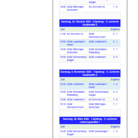
Sulgen
15:00
SGM Böhringen-
SV Zimmern III
1 : 5
Schlichem
Samstag, 25. Oktober 2025 - 6.Spieltag - C-Junioren
Qualistaffel 2
Zeit
Ergebnis
11:00
SV Zimmern III
SGM
0 : 7
Herrenzimmern
15:00
SGM Lauterbach /
SGM Lindenhof II
3 : 1
Hardt
15:00
SGM Böhringen-
SGM Aichhalden /
7 : 1
Schlichem
Rötenberg
15:00
SGM Schramberg /
SGM Lindenhof I
3 : 0
Sulgen
Samstag, 8. November 2025 - 7.Spieltag - C-Junioren
Qualistaffel 2
Zeit
Ergebnis
15:00
SGM Lindenhof I
SGM Lauterbach /
1 : 2
Hardt
15:00
SGM Aichhalden /
SGM Schramberg /
4 : 2
Rötenberg
Sulgen
15:00
SGM Lindenhof II
SV Zimmern III
7 : 0
15:15
SGM
SGM Böhringen-
7 : 1
Herrenzimmern
Schlichem
Samstag, 28. März 2026 - 1.Spieltag - C-Junioren
Leistungsstaffel 1
Zeit
Ergebnis
14:45
SGM Schramberg /
SGM Deisslingen I
1 : 3
Sulgen