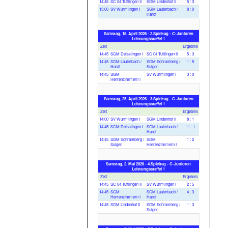
14:45
SC 04 Tuttlingen II
SGM Lindenhof II
5 : 3
15:00
SV Wurmlingen I
SGM Lauterbach /
8 : 0
Hardt
Samstag, 18. April 2026 - 2.Spieltag - C-Junioren
Leistungsstaffel 1
Zeit
Ergebnis
14:45
SGM Deisslingen I
SC 04 Tuttlingen II
5 : 3
14:45
SGM Lauterbach /
SGM Schramberg /
1 : 5
Hardt
Sulgen
14:45
SGM
SV Wurmlingen I
3 : 0
Herrenzimmern I
Samstag, 25. April 2026 - 3.Spieltag - C-Junioren
Leistungsstaffel 1
Zeit
Ergebnis
14:00
SV Wurmlingen I
SGM Lindenhof II
8 : 1
14:45
SGM Deisslingen I
SGM Lauterbach /
11 : 1
Hardt
14:45
SGM Schramberg /
SGM
1 : 2
Sulgen
Herrenzimmern I
Samstag, 2. Mai 2026 - 4.Spieltag - C-Junioren
Leistungsstaffel 1
Zeit
Ergebnis
14:45
SC 04 Tuttlingen II
SV Wurmlingen I
2 : 5
14:45
SGM
SGM Lauterbach /
4 : 3
Herrenzimmern I
Hardt
14:45
SGM Lindenhof II
SGM Schramberg /
1 : 3
Sulgen