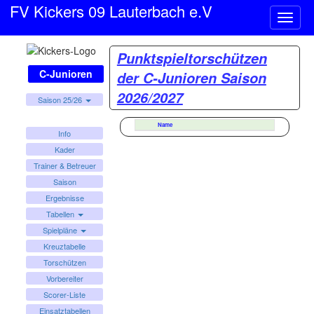
FV Kickers 09 Lauterbach e.V
Naviga
ein-/a
Punktspieltorschützen
C-Junioren
der C-Junioren Saison
2026/2027
Saison 25/26
Name
Info
Kader
Trainer & Betreuer
Saison
Ergebnisse
Tabellen
Spielpläne
Kreuztabelle
Torschützen
Vorbereiter
Scorer-Liste
Einsatztabellen