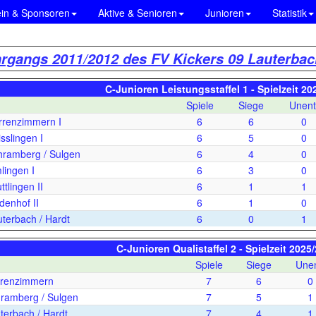
ein & Sponsoren
Aktive & Senioren
Junioren
Statistik
hrgangs 2011/2012 des FV Kickers 09 Lauterbac
C-Junioren Leistungsstaffel 1 - Spielzeit 20
Spiele
Siege
Unent
renzimmern I
6
6
0
slingen I
6
5
0
ramberg / Sulgen
6
4
0
ingen I
6
3
0
tlingen II
6
1
1
enhof II
6
1
0
terbach / Hardt
6
0
1
C-Junioren Qualistaffel 2 - Spielzeit 2025
Spiele
Siege
Unen
renzimmern
7
6
0
amberg / Sulgen
7
5
1
erbach / Hardt
7
4
1