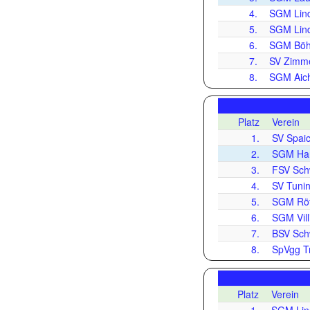
4.
SGM Lind
5.
SGM Lind
6.
SGM Böh
7.
SV Zimme
8.
SGM Aich
Platz
Verein
1.
SV Spaic
2.
SGM Hard
3.
FSV Sch
4.
SV Tunin
5.
SGM Rö
6.
SGM Vill
7.
BSV Sch
8.
SpVgg Tr
Platz
Verein