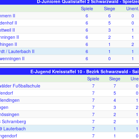
D-Junioren Qualistaffel 2 Schwarzwald - Spielze
Spiele
Siege
Unent
mern II
6
6
0
enhof II
6
5
0
tweil II
6
3
1
ningen II
6
2
1
hingen II
6
1
2
t / Lauterbach II
6
1
1
wenningen II
6
0
1
E-Jugend Kreisstaffel 10 - Bezirk Schwarzwald - Sa
Spiele
Siege
Une
älder Fußballschule
7
7
0
endorf
7
5
0
lendingen
7
4
1
ingen
7
3
2
mössingen
7
2
1
8 Schramberg
7
2
1
09 Lauterbach
7
1
1
ingendorf
7
1
0