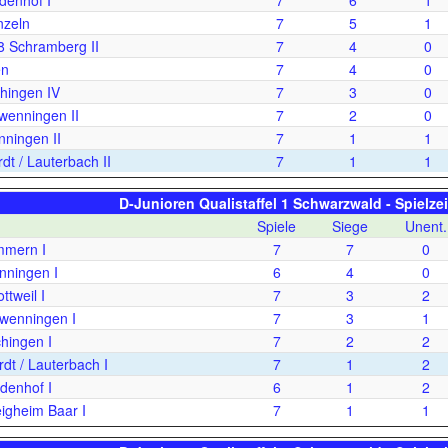
denhof I
7
6
1
zeln
7
5
1
8 Schramberg II
7
4
0
en
7
4
0
hingen IV
7
3
0
wenningen II
7
2
0
ningen II
7
1
1
t / Lauterbach II
7
1
1
D-Junioren Qualistaffel 1 Schwarzwald - Spielze
Spiele
Siege
Unent.
mern I
7
7
0
ningen I
6
4
0
ttweil I
7
3
2
wenningen I
7
3
1
hingen I
7
2
2
t / Lauterbach I
7
1
2
denhof I
6
1
2
gheim Baar I
7
1
1