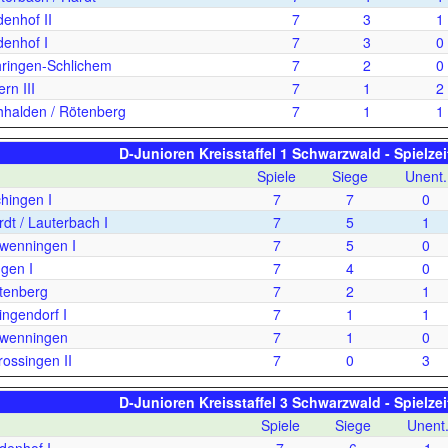
enhof II
7
3
1
enhof I
7
3
0
ringen-Schlichem
7
2
0
rn III
7
1
2
halden / Rötenberg
7
1
1
D-Junioren Kreisstaffel 1 Schwarzwald - Spielze
Spiele
Siege
Unent.
hingen I
7
7
0
t / Lauterbach I
7
5
1
wenningen I
7
5
0
gen I
7
4
0
tenberg
7
2
1
ingendorf I
7
1
1
wenningen
7
1
0
ossingen II
7
0
3
D-Junioren Kreisstaffel 3 Schwarzwald - Spielze
Spiele
Siege
Unent