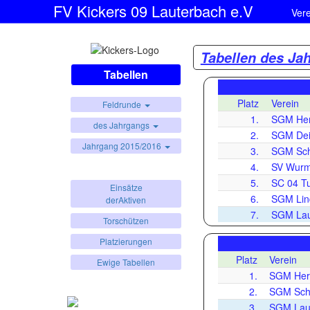
FV Kickers 09 Lauterbach e.V
Ver
Tabellen des Ja
Tabellen
Platz
Verein
Feldrunde
1.
SGM Her
des Jahrgangs
2.
SGM Deis
Jahrgang 2015/2016
3.
SGM Sch
4.
SV Wurml
5.
SC 04 Tut
Einsätze
6.
SGM Lind
derAktiven
7.
SGM Lau
Torschützen
Platzierungen
Platz
Verein
Ewige Tabellen
1.
SGM Her
2.
SGM Schr
3.
SGM Laut