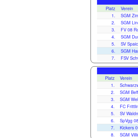
Platz
Verein
1.
SGM Zim
2.
SGM Lind
3.
FV 08 Rot
4.
SGM Dun
5.
SV Spaic
6.
SGM Hard
7.
FSV Sch
Platz
Verein
1.
Schwarzw
2.
SGM Beff
3.
SGM Wel
4.
FC Frittl
5.
SV Wald
6.
SpVgg 0
7.
Kickers 
8.
SGM Vill