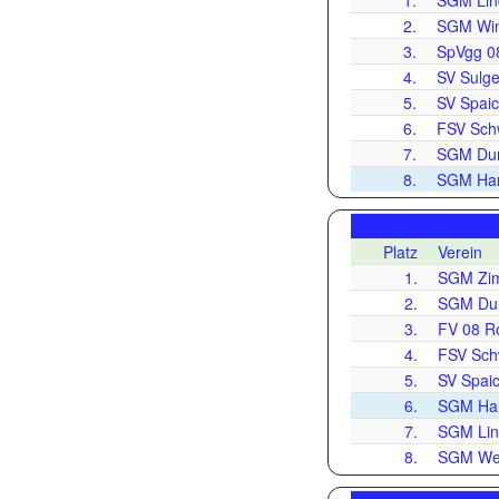
1.
SGM Lin
2.
SGM Win
3.
SpVgg 0
4.
SV Sulg
5.
SV Spaic
6.
FSV Sch
7.
SGM Dun
8.
SGM Hard
Platz
Verein
1.
SGM Zim
2.
SGM Dun
3.
FV 08 Ro
4.
FSV Sch
5.
SV Spaic
6.
SGM Hard
7.
SGM Lin
8.
SGM Wei