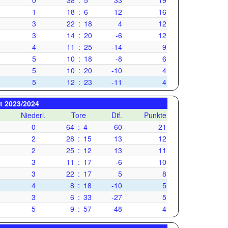
0
38
:
5
33
19
1
18
:
6
12
16
3
22
:
18
4
12
3
14
:
20
-6
12
4
11
:
25
-14
9
5
10
:
18
-8
6
5
10
:
20
-10
4
5
12
:
23
-11
4
it 2023/2024
Niederl.
Tore
Dif.
Punkte
0
64
:
4
60
21
2
28
:
15
13
12
2
25
:
12
13
11
3
11
:
17
-6
10
3
22
:
17
5
8
4
8
:
18
-10
5
3
6
:
33
-27
5
5
9
:
57
-48
4