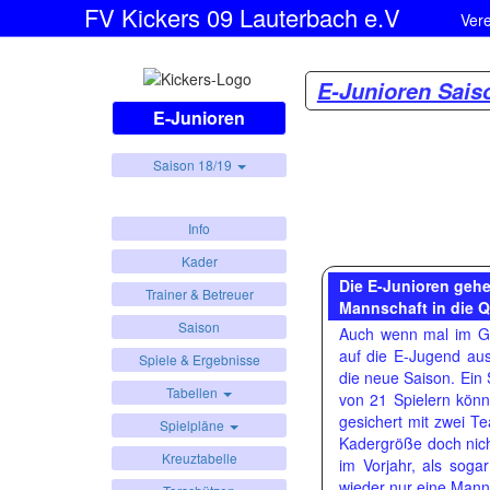
FV Kickers 09 Lauterbach e.V
Ver
E-Junioren Sais
E-Junioren
Saison 18/19
Info
Kader
Die E-Junioren gehe
Trainer & Betreuer
Mannschaft in die Q
Saison
Auch wenn mal im Ge
auf die E-Jugend aus
Spiele & Ergebnisse
die neue Saison. Ein 
Tabellen
von 21 Spielern kön
gesichert mit zwei 
Spielpläne
Kadergröße doch nich
Kreuztabelle
im Vorjahr, als sog
wieder nur eine Manns