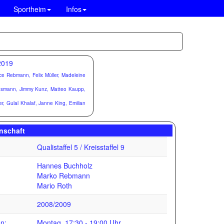
Sportheim
Infos
e Rebmann, Felix Müller, Madeleine
oosmann, Jimmy Kunz, Matteo Kaupp,
r, Gulal Khalaf, Janne King, Emilian
nschaft
Qualistaffel 5 / Kreisstaffel 9
Hannes Buchholz
Marko Rebmann
Mario Roth
2008/2009
s
en:
Montag, 17:30 - 19:00 Uhr