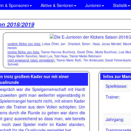
ein & Sponsoren
Aktive & Senioren
Junioren
Statistik
on 2018/2019
vordere Reihe von links:
Lukas Öhler, Jan Chiarisoli, Simon Haas, Jonas Mendel, Mauric
Hettich
hintere Reihe von links:
Trainer Hannes Buchholz, David Öhler ,Moritz Buchholz, Luis M
Diego Martin Sanchez, Noah Lux, Tobi Haas, Trainer Marko Rebmann
nicht anwesend (oben eingeklinkt):
Trainer Mario Roth, Tim Armbruster, David Fehrenbache
Schmidt
n trotz großem Kader nur mit einer
Infos zur Man
ualirunde
Spielklasse:
spräch war die Spielgemeinschaft mit Hardt
zuweiten geht man weiterhin eigenständig in
Trainer:
Spielermangel herrscht nicht, mit einem Kader
nen die Trainer aus dem Vollen schöpfen. Um
Teams durch die Runde zu gehen war dann die
t ganz ausreichend so dass man, wie bereits
Jahrgang:
ar noch zwei Spieler mehr im Kader standen,
E-Jugendtrainer Hanne
chaft für die Qualirunde gemeldet hat.
Trainingszeit